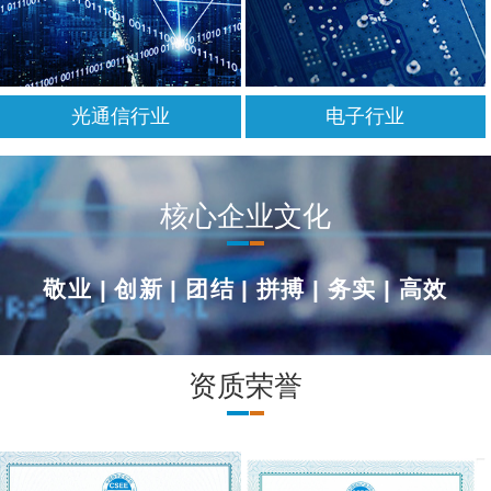
光通信行业
电子行业
核心企业文化
敬业
|
创新
|
团结
|
拼搏
|
务实
|
高效
资质荣誉